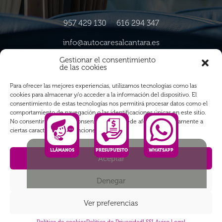
957 429 130
616 294 347
info@autocaresalcantara.es
Gestionar el consentimiento
C/Ingeniero Barbudo, nº 18 14013 Córdoba
de las cookies
Para ofrecer las mejores experiencias, utilizamos tecnologías como las
Horarios
cookies para almacenar y/o acceder a la información del dispositivo. El
consentimiento de estas tecnologías nos permitirá procesar datos como el
comportamiento de navegación o las identificaciones únicas en este sitio.
Lunes a Viernes
No consentir o retirar el consentimiento, puede afectar negativamente a
ciertas características y funciones.
8:00 a 15:00h
LLÁMANOS
PRESUPUESTO
WHATSAPP
Aceptar
Aviso Legal
|
Política de Privacidad
|
Política de Cookies
|
Diseño y Posicionamiento SEO
Tictac Comunicación™
Denegar
Ver preferencias