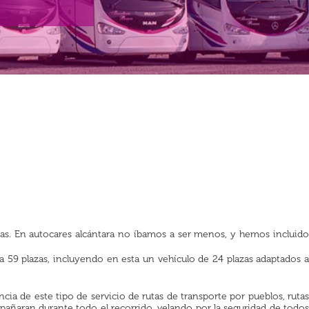
ías. En autocares alcántara no íbamos a ser menos, y hemos incluido
a 59 plazas, incluyendo en esta un vehículo de 24 plazas adaptados 
ia de este tipo de servicio de rutas de transporte por pueblos, rutas
pañaran durante todo el recorrido, velando por la seguridad de todos